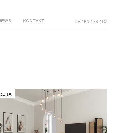
NEWS
KONTAKT
DE
/
EN
/
FR
/
CZ
RERA