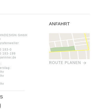
ANFAHRT
HNDESIGN GmbH
0
grafenweiler
5 183-0
5 183-199
)gwinner.de
ROUTE PLANEN
:
erstag:
Uhr
Uhr
Uhr
US